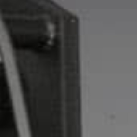
Estuf
Galva
Insta