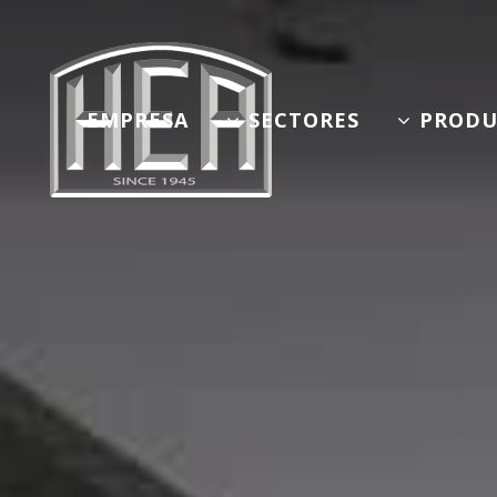
EMPRESA
SECTORES
PRODU
Construcción de Maquina
Horno
Reciclaje
Horno
Industria Semipesada
React
Tratamientos Térmicos
Horn
Aeronáutica, Aleaciones 
Horn
Aluminio
Horno
Otras Industrias