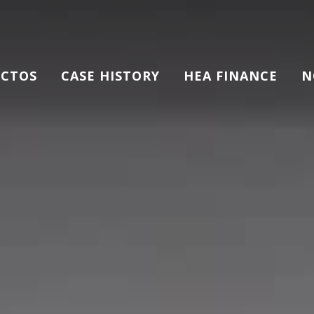
CTOS
CASE HISTORY
HEA FINANCE
N
ria Eléctrica
s Estáticos y de Mufla
s de Cargas Pesadas
ores Reciclado
os Continuos
Ligeras y
os de Atmósfera Controlada
s con Ventilación Forzada De Aire