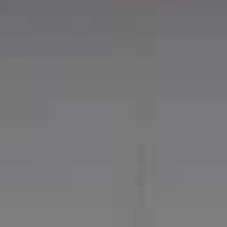
as Industriales
nizado y Fusión
laciones Completas Turn-Key