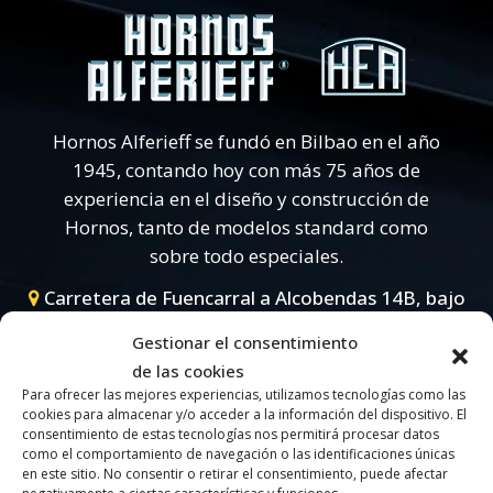
Hornos Alferieff se fundó en Bilbao en el año
1945, contando hoy con más 75 años de
experiencia en el diseño y construcción de
Hornos, tanto de modelos standard como
sobre todo especiales.
Carretera de Fuencarral a Alcobendas 14B, bajo
A - 28049 Madrid (Madrid) |
+34 91 639 69 11
|
Gestionar el consentimiento
hornos@alferieff.com
de las cookies
Para ofrecer las mejores experiencias, utilizamos tecnologías como las
cookies para almacenar y/o acceder a la información del dispositivo. El
consentimiento de estas tecnologías nos permitirá procesar datos
como el comportamiento de navegación o las identificaciones únicas
en este sitio. No consentir o retirar el consentimiento, puede afectar