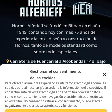
Hornos Alferieff se fundó en Bilbao en el año
1945, contando hoy con más 75 años de
experiencia en el diseño y construcción de
Hornos, tanto de modelos standard como
sobre todo especiales.
Carretera de Fuencarral a Alcobendas 14B, bajo
A - 28049 Madrid (Madrid) |
+34 91 639 69 11
|
Gestionar el consentimiento
hornos@alferieff.com
de las cookies
Para ofrecer las mejores experiencias, utilizamos tecnologías como las
cookies para almacenar y/o acceder a la información del dispositivo. El
consentimiento de estas tecnologías nos permitirá procesar datos
como el comportamiento de navegación o las identificaciones únicas
en este sitio. No consentir o retirar el consentimiento, puede afectar
Construcción de maquinaria eléctrica
|
Industria
negativamente a ciertas características y funciones.