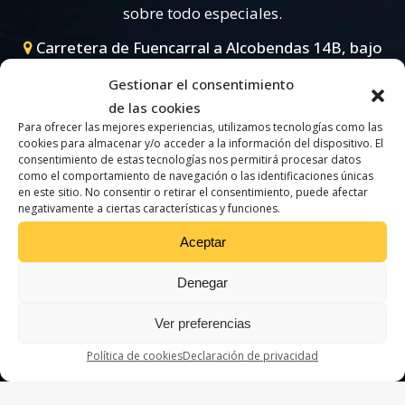
sobre todo especiales.
Carretera de Fuencarral a Alcobendas 14B, bajo
A - 28049 Madrid (Madrid) |
+34 91 639 69 11
|
Gestionar el consentimiento
hornos@alferieff.com
de las cookies
Para ofrecer las mejores experiencias, utilizamos tecnologías como las
cookies para almacenar y/o acceder a la información del dispositivo. El
consentimiento de estas tecnologías nos permitirá procesar datos
como el comportamiento de navegación o las identificaciones únicas
en este sitio. No consentir o retirar el consentimiento, puede afectar
Construcción de maquinaria eléctrica
|
Industria
negativamente a ciertas características y funciones.
Semipesada
|
Tratamientos Térmicos
|
Aeronautica,
Aceptar
aleaciones ligeras y aluminio
|
Otras Industrias
|
Hornos de Mufla
|
Hornos cargas pesadas
|
Hornos
Denegar
Continuos
|
Hornos atmósfera Controlada
|
Hornos de
Ver preferencias
Ventilación
|
Estufas Industriales
|
Galvanizado y fusión
|
Política de cookies
Declaración de privacidad